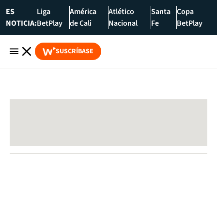
ES
Liga
América
Atlético
Santa
Copa
NOTICIA:
BetPlay
de Cali
Nacional
Fe
BetPlay
SUSCRÍBASE