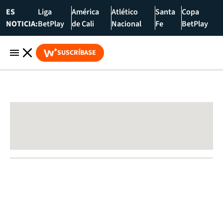
ES
Liga
América
Atlético
Santa
Copa
NOTICIA:
BetPlay
de Cali
Nacional
Fe
BetPlay
SUSCRÍBASE