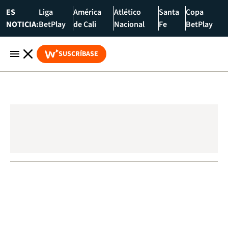
ES
Liga
América
Atlético
Santa
Copa
NOTICIA:
BetPlay
de Cali
Nacional
Fe
BetPlay
SUSCRÍBASE