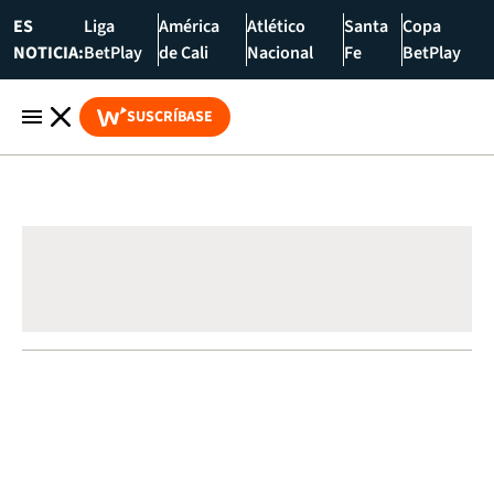
ES
Liga
América
Atlético
Santa
Copa
NOTICIA:
BetPlay
de Cali
Nacional
Fe
BetPlay
SUSCRÍBASE