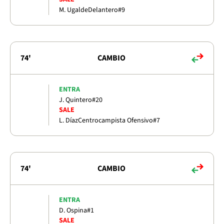
M. Ugalde
Delantero
#9
74'
CAMBIO
ENTRA
J. Quintero
#20
SALE
L. Díaz
Centrocampista Ofensivo
#7
74'
CAMBIO
ENTRA
D. Ospina
#1
SALE