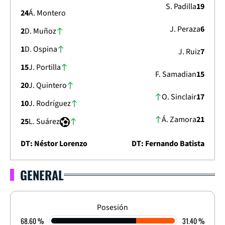
S. Padilla
19
24
Á. Montero
J. Peraza
6
2
D. Muñoz
1
D. Ospina
J. Ruiz
7
15
J. Portilla
F. Samadian
15
20
J. Quintero
O. Sinclair
17
10
J. Rodríguez
Á. Zamora
21
25
L. Suárez
DT: Néstor Lorenzo
DT: Fernando Batista
GENERAL
AMISTOSOS 2026
AMISTOSOS 1
3
-
1
Posesión
68.60 %
31.40 %