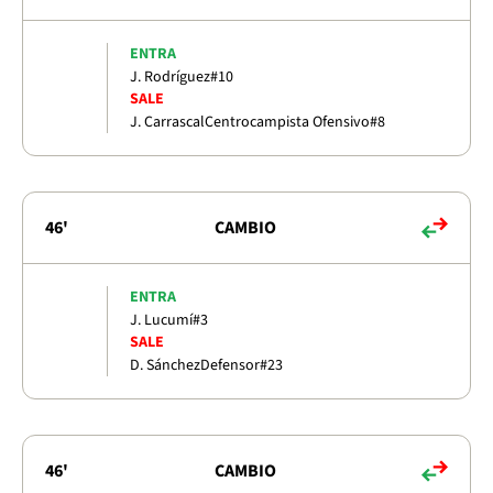
ENTRA
J. Rodríguez
#10
SALE
J. Carrascal
Centrocampista Ofensivo
#8
46'
CAMBIO
ENTRA
J. Lucumí
#3
SALE
D. Sánchez
Defensor
#23
46'
CAMBIO