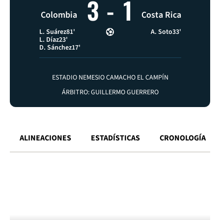
3
-
1
Colombia
Costa Rica
L. Suárez
81'
A. Soto
33'
L. Díaz
23'
D. Sánchez
17'
ESTADIO NEMESIO CAMACHO EL CAMPÍN
ÁRBITRO: GUILLERMO GUERRERO
ALINEACIONES
ESTADÍSTICAS
CRONOLOGÍA