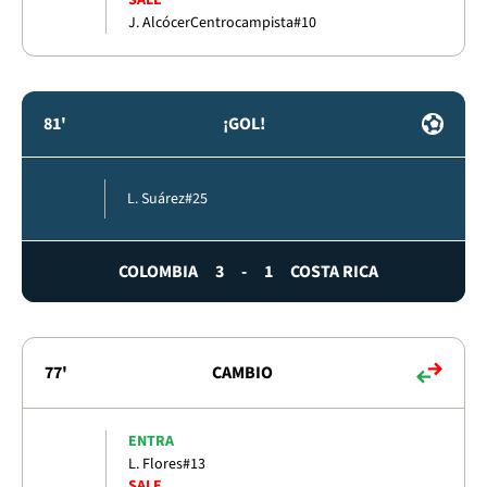
SALE
J. Alcócer
Centrocampista
#10
81'
¡GOL!
L. Suárez
#25
COLOMBIA
3
-
1
COSTA RICA
77'
CAMBIO
ENTRA
L. Flores
#13
SALE