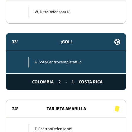
W. Ditta
Defensor
#18
33'
¡GOL!
A. Soto
Centrocampista
#12
COLOMBIA
2
-
1
COSTA RICA
24'
TARJETA AMARILLA
F. Faerron
Defensor
#5