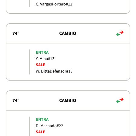
C. Vargas
Portero
#12
74'
CAMBIO
ENTRA
Y. Mina
#13
SALE
W. Ditta
Defensor
#18
74'
CAMBIO
ENTRA
D. Machado
#22
SALE