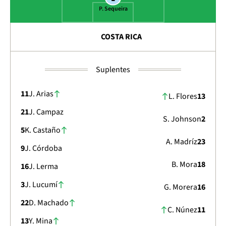
P. Sequeira
COSTA RICA
Suplentes
11
J. Arias
L. Flores
13
21
J. Campaz
S. Johnson
2
5
K. Castaño
A. Madríz
23
9
J. Córdoba
B. Mora
18
16
J. Lerma
3
J. Lucumí
G. Morera
16
22
D. Machado
C. Núnez
11
13
Y. Mina