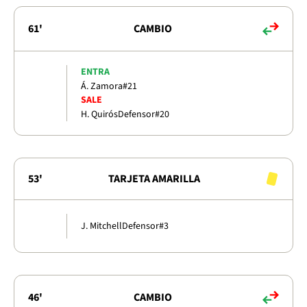
61'
CAMBIO
ENTRA
Á. Zamora
#21
SALE
H. Quirós
Defensor
#20
53'
TARJETA AMARILLA
J. Mitchell
Defensor
#3
46'
CAMBIO