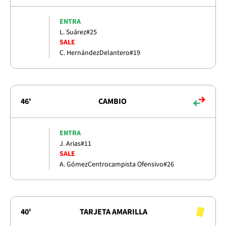
ENTRA
L. Suárez
#25
SALE
C. Hernández
Delantero
#19
46'
CAMBIO
ENTRA
J. Arias
#11
SALE
A. Gómez
Centrocampista Ofensivo
#26
40'
TARJETA AMARILLA