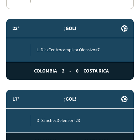
23'
¡GOL!
L. Díaz
Centrocampista Ofensivo
#7
COLOMBIA
2
-
0
COSTA RICA
17'
¡GOL!
D. Sánchez
Defensor
#23