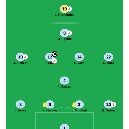
19
C. Hernández
9
M. Ugalde
10
12
14
22
J. Alcócer
A. Soto
O. Galo
C. Mora
4
A. Salazar
8
5
3
20
D. Araya
F. Faerron
J. Mitchell
H. Quirós
1