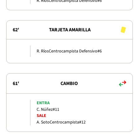
R. Ríos
Centrocampista Defensivo
#6
62'
TARJETA AMARILLA
R. Ríos
Centrocampista Defensivo
#6
61'
CAMBIO
ENTRA
C. Núñez
#11
SALE
A. Soto
Centrocampista
#12