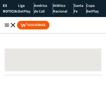
ES
Liga
América
Atlético
Santa
Copa
NOTICIA:
BetPlay
de Cali
Nacional
Fe
BetPlay
SUSCRÍBASE