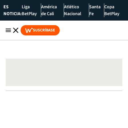
ES
Liga
América
Atlético
Santa
Copa
NOTICIA:
BetPlay
de Cali
Nacional
Fe
BetPlay
SUSCRÍBASE