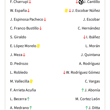
F. Charrupí
J. Cantillo
W. España
J. Escobar Núñez
J. Espinosa Pacheco
J. Escobar
C. Franco Bustillo
C. Hernández
S. Giraldo
I. Ibáñez
E. López Morelo
L. Morán
J. Meza
J. Quintana
D. Pedrozo
A. Rodríguez
L. Robledo
W. Rodríguez Gómez
M. Vallecilla
C. Vargas
F. Arrieta Acuña
J. Abonía
L. Becerra
M. Cortez León
A. Medrano
J. Ditta