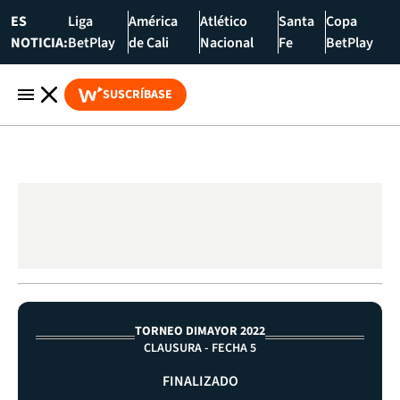
ES
Liga
América
Atlético
Santa
Copa
NOTICIA:
BetPlay
de Cali
Nacional
Fe
BetPlay
SUSCRÍBASE
TORNEO DIMAYOR 2022
CLAUSURA - FECHA 5
FINALIZADO