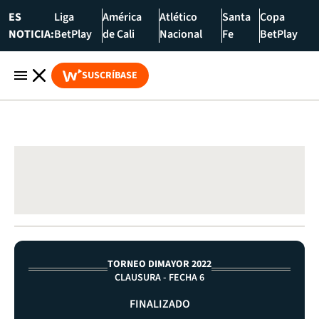
ES
Liga
América
Atlético
Santa
Copa
NOTICIA:
BetPlay
de Cali
Nacional
Fe
BetPlay
SUSCRÍBASE
TORNEO DIMAYOR 2022
CLAUSURA - FECHA 6
FINALIZADO