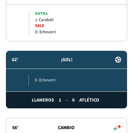
ENTRA
J. Carabalí
SALE
D. Echeverri
62'
¡GOL!
D. Echeverri
LLANEROS
1
-
0
ATLÉTICO
56'
CAMBIO