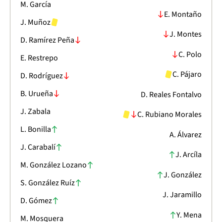
M. García
E. Montaño
J. Muñoz
J. Montes
D. Ramírez Peña
C. Polo
E. Restrepo
C. Pájaro
D. Rodríguez
B. Urueña
D. Reales Fontalvo
J. Zabala
C. Rubiano Morales
L. Bonilla
A. Álvarez
J. Carabalí
J. Arcíla
M. González Lozano
J. González
S. González Ruíz
J. Jaramillo
D. Gómez
Y. Mena
M. Mosquera