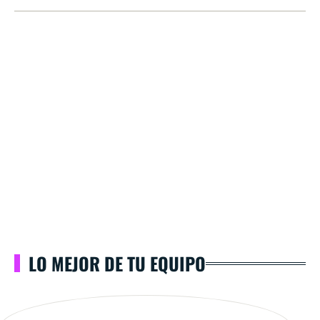
LO MEJOR DE TU EQUIPO