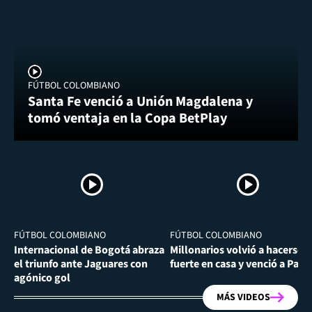
FÚTBOL COLOMBIANO
Santa Fe venció a Unión Magdalena y
tomó ventaja en la Copa BetPlay
FÚTBOL COLOMBIANO
FÚTBOL COLOMBIANO
Internacional de Bogotá abraza
Millonarios volvió a hacerse
el triunfo ante Jaguares con
fuerte en casa y venció a Past
agónico gol
MÁS VIDEOS