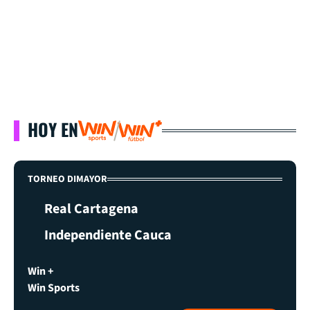
HOY EN
TORNEO DIMAYOR
Real Cartagena
Independiente Cauca
Win +
Win Sports