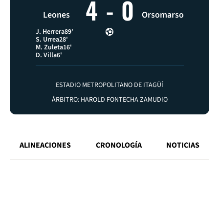
4
-
0
Leones
Orsomarso
J. Herrera
89'
S. Urrea
28'
M. Zuleta
16'
D. Villa
6'
ESTADIO METROPOLITANO DE ITAGÜÍ
ÁRBITRO: HAROLD FONTECHA ZAMUDIO
ALINEACIONES
CRONOLOGÍA
NOTICIAS