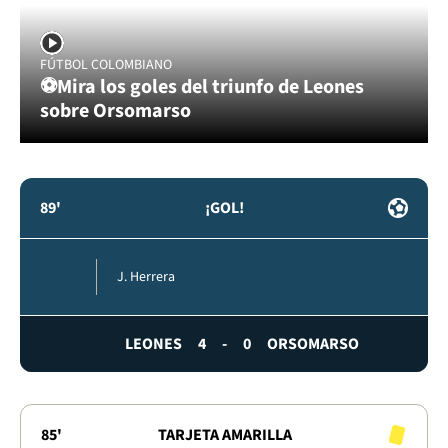
FÚTBOL COLOMBIANO
⚽Mira los goles del triunfo de Leones
sobre Orsomarso
89'
¡GOL!
J. Herrera
LEONES
4
-
0
ORSOMARSO
85'
TARJETA AMARILLA