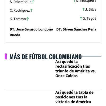
D. Mosquera
S. Palomeque
J. Silva
C. Rodríguez
G. Tegüé
K. Tamayo
DT: José Gerardo Londoño
DT: Stiven Sánchez Peña
Rueda
MÁS DE FÚTBOL COLOMBIANO
Así quedó la
reclasificación tras
triunfo de América vs.
Once Caldas
Así quedó la tabla de
posiciones tras la
victoria de América