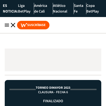
ES
Liga
América
Atlético
Santa
Copa
NOTICIA:
BetPlay
de Cali
Nacional
Fe
BetPlay
SUSCRÍBASE
TORNEO DIMAYOR 2023
CLAUSURA - FECHA 6
FINALIZADO