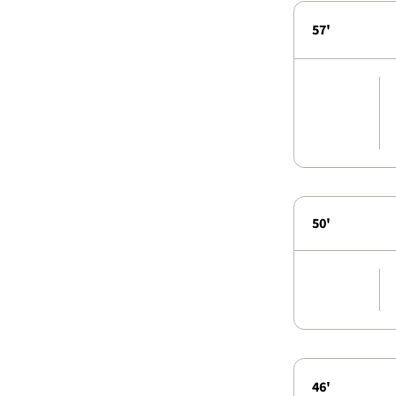
57'
50'
46'