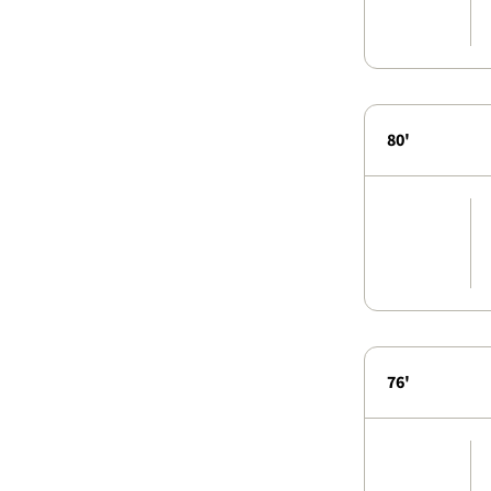
80'
76'