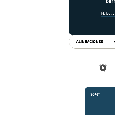
Barr
M. Boliv
ALINEACIONES
90+7'