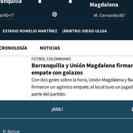
anquilla
Magdalena
ar
90+7'
M. Cervantes
90'
ESTADIO ROMELIO MARTÍNEZ
ÁRBITRO: DIEGO ULLOA
CRONOLOGÍA
NOTICIAS
FÚTBOL COLOMBIANO
Barranquilla y Unión Magdalena firma
empate con golazos
Con dos goles sobre la hora, Unión Magdalena y Ba
firmaron un agónico empate; el local tuvo un juga
parte del partido.
¡GOL!
M. Bolivar