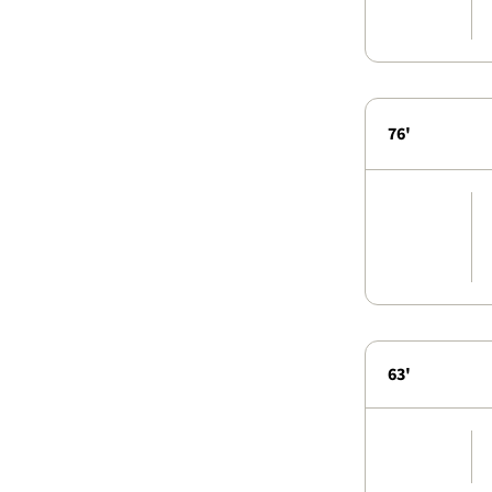
76'
63'