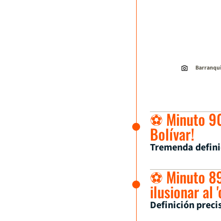
Barranqui
⚽ Minuto 9
Bolívar!
Tremenda defini
⚽ Minuto 89
ilusionar al '
Definición preci