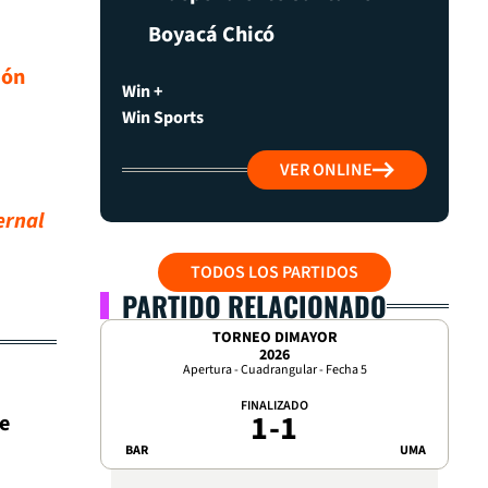
Boyacá Chicó
ión
Win +
Win Sports
VER ONLINE
ernal
TODOS LOS PARTIDOS
PARTIDO RELACIONADO
TORNEO DIMAYOR
2026
Apertura - Cuadrangular - Fecha 5
FINALIZADO
1
-
1
e
BAR
UMA