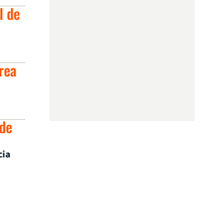
l de
rea
 de
cia