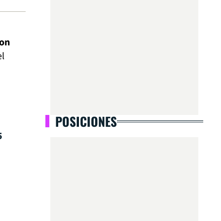
ron
el
POSICIONES
5