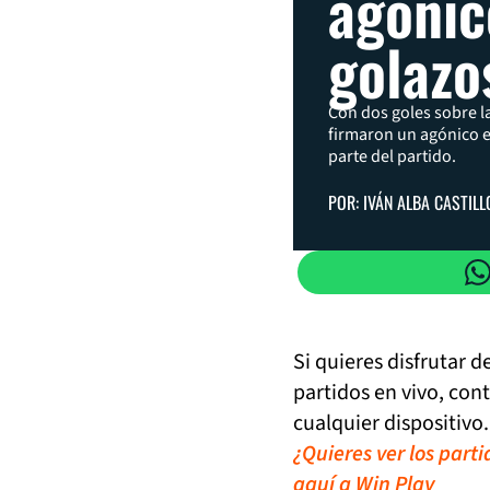
agónic
golazo
Con dos goles sobre l
firmaron un agónico e
parte del partido.
POR: IVÁN ALBA CASTILL
Si quieres disfrutar 
partidos en vivo, con
cualquier dispositivo.
¿Quieres ver los part
aquí a Win Play