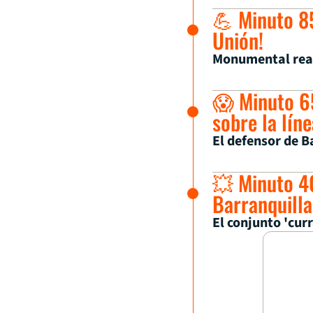
💪 Minuto 85
Unión!
Monumental reac
😱 Minuto 6
sobre la líne
El defensor de B
💥 Minuto 40
Barranquilla
El conjunto 'cur