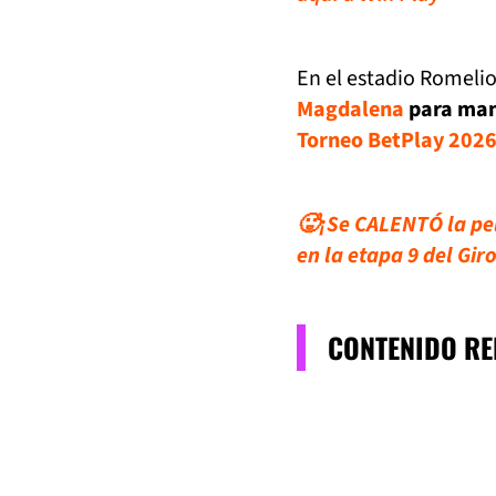
En el estadio Romeli
Magdalena
para mant
Torneo BetPlay 202
🥵¡Se CALENTÓ la pele
en la etapa 9 del Gir
CONTENIDO R