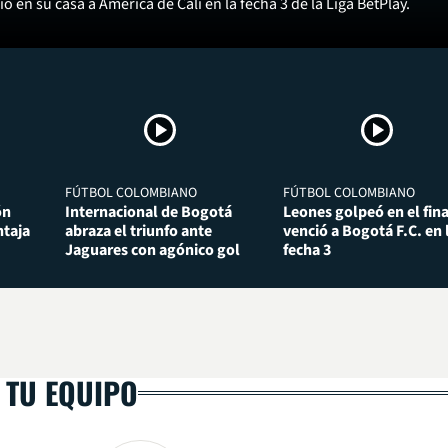
ó en su casa a América de Cali en la fecha 3 de la Liga BetPlay.
FÚTBOL COLOMBIANO
FÚTBOL COLOMBIANO
ón
Internacional de Bogotá
Leones golpeó en el fina
taja
abraza el triunfo ante
venció a Bogotá F.C. en 
Jaguares con agónico gol
fecha 3
 TU EQUIPO