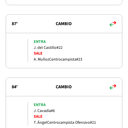
87'
CAMBIO
ENTRA
J. del Castillo
#22
SALE
A. Muñoz
Centrocampista
#23
84'
CAMBIO
ENTRA
J. Cavadía
#6
SALE
T. Ángel
Centrocampista Ofensivo
#21