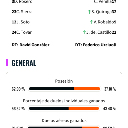
3
D. Rosero
C. Penilla
17
23
C. Sierra
S. Quiroga
32
12
J. Soto
V. Robaldo
9
24
C. Tovar
J. del Castillo
22
DT: David González
DT: Federico Urciuoli
GENERAL
COPA SUDAMERICANA 2026
ETAPA DE GRUPOS - FECHA 2
2
-
1
Posesión
62.90 %
37.10 %
FINALIZADO
Porcentaje de duelos individuales ganados
56.52 %
43.48 %
Duelos aéreos ganados