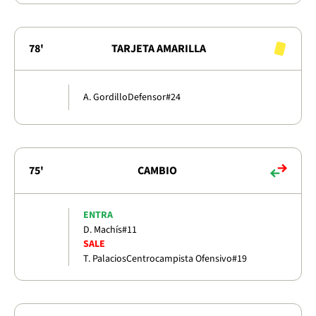
78'
TARJETA AMARILLA
A. Gordillo
Defensor
#24
75'
CAMBIO
ENTRA
D. Machís
#11
SALE
T. Palacios
Centrocampista Ofensivo
#19