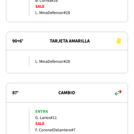
B. Correa
#16
SALE
L. Mina
Defensor
#28
90+6'
TARJETA AMARILLA
L. Mina
Defensor
#28
87'
CAMBIO
ENTRA
G. Larios
#11
SALE
F. Coronel
Delantero
#7