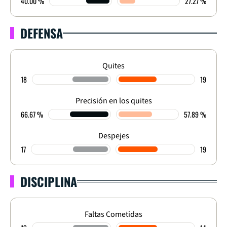
40.00 %
27.27 %
DEFENSA
Quites
18
19
Precisión en los quites
66.67 %
57.89 %
Despejes
17
19
DISCIPLINA
Faltas Cometidas