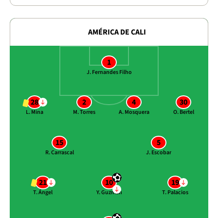
AMÉRICA DE CALI
1
J. Fernandes Filho
28
2
4
30
L. Mina
M. Torres
A. Mosquera
O. Bertel
15
5
R. Carrascal
J. Escobar
21
10
19
T. Ángel
Y. Guzmán
T. Palacios