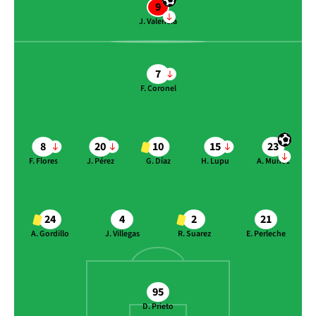
9
J. Valencia
7
F. Coronel
8
20
10
15
23
F. Flores
J. Pérez
G. Díaz
H. Lupu
A. Muñoz
24
4
2
21
A. Gordillo
J. Villegas
R. Suarez
E. Perleche
95
D. Prieto