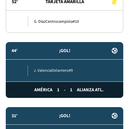
52'
TARJETA AMARILLA
G. Díaz
Centrocampista
#10
44'
¡GOL!
J. Valencia
Delantero
#9
AMÉRICA
1
-
1
ALIANZA ATL.
31'
¡GOL!