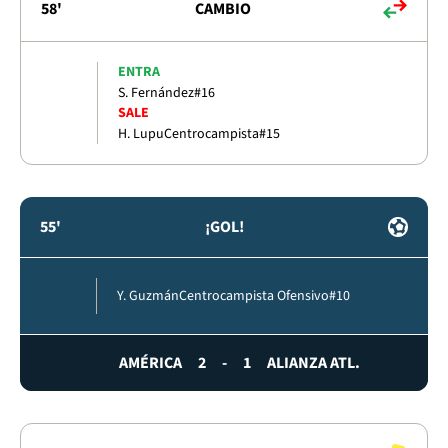
58'
CAMBIO
ENTRA
S. Fernández
#16
SALE
H. Lupu
Centrocampista
#15
55'
¡GOL!
Y. Guzmán
Centrocampista Ofensivo
#10
AMÉRICA
2
-
1
ALIANZA ATL.