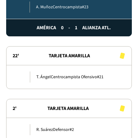
A. Muñoz
Centrocampista
#23
AMÉRICA
0
-
1
ALIANZA ATL.
22'
TARJETA AMARILLA
T. Ángel
Centrocampista Ofensivo
#21
2'
TARJETA AMARILLA
R. Suárez
Defensor
#2