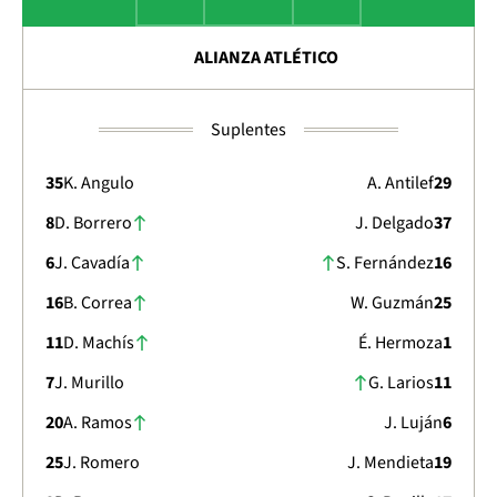
ALIANZA ATLÉTICO
Suplentes
35
K. Angulo
A. Antilef
29
8
D. Borrero
J. Delgado
37
6
J. Cavadía
S. Fernández
16
16
B. Correa
W. Guzmán
25
11
D. Machís
É. Hermoza
1
7
J. Murillo
G. Larios
11
20
A. Ramos
J. Luján
6
25
J. Romero
J. Mendieta
19