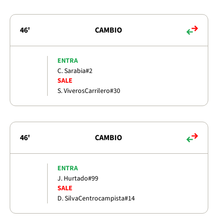
46'
CAMBIO
ENTRA
C. Sarabia
#2
SALE
S. Viveros
Carrilero
#30
46'
CAMBIO
ENTRA
J. Hurtado
#99
SALE
D. Silva
Centrocampista
#14