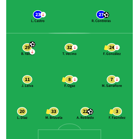
23
27
L. Castro
R. Contreras
29
32
24
B. Yáñez
T. Vecino
F. González
11
8
7
J. Leiva
F. Ogaz
M. Sarrafiore
20
33
22
3
L. Díaz
M. Brizuela
A. Robledo
F. Faúndez