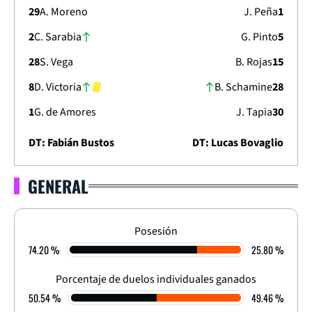
29
A. Moreno
J. Peña
1
2
C. Sarabia
G. Pinto
5
28
S. Vega
B. Rojas
15
8
D. Victoria
B. Schamine
28
1
G. de Amores
J. Tapia
30
DT: Fabián Bustos
DT: Lucas Bovaglio
GENERAL
COPA SUDAMERICANA 2026
ETAPA DE GRUPOS - FECHA 6
1
-
2
Posesión
74.20 %
25.80 %
FINALIZADO
Porcentaje de duelos individuales ganados
50.54 %
49.46 %