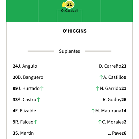
31
O. Carabalí
O'HIGGINS
Suplentes
24
J. Angulo
D. Carreño
23
20
D. Banguero
A. Castillo
9
99
J. Hurtado
N. Garrido
21
33
Á. Castro
R. Godoy
26
4
E. Elizalde
M. Maturana
14
9
R. Falcao
C. Morales
2
3
S. Martín
L. Pavez
6