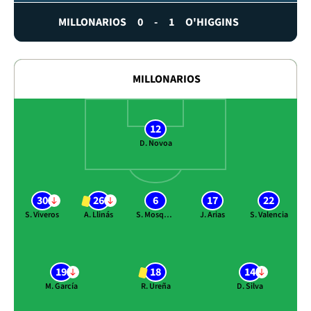
MILLONARIOS
0
-
1
O'HIGGINS
MILLONARIOS
12
D. Novoa
30
26
6
17
22
S. Viveros
A. Llinás
S. Mosquera
J. Arias
S. Valencia
19
18
14
M. García
R. Ureña
D. Silva