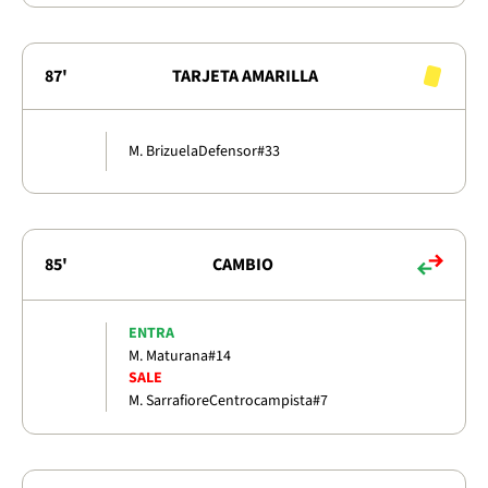
87'
TARJETA AMARILLA
M. Brizuela
Defensor
#33
85'
CAMBIO
ENTRA
M. Maturana
#14
SALE
M. Sarrafiore
Centrocampista
#7