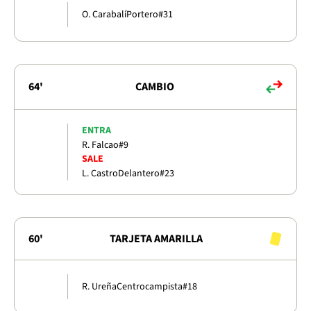
O. Carabalí
Portero
#31
64'
CAMBIO
ENTRA
R. Falcao
#9
SALE
L. Castro
Delantero
#23
60'
TARJETA AMARILLA
R. Ureña
Centrocampista
#18