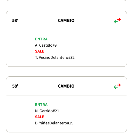
58'
CAMBIO
ENTRA
A. Castillo
#9
SALE
T. Vecino
Delantero
#32
58'
CAMBIO
ENTRA
N. Garrido
#21
SALE
B. Yáñez
Delantero
#29