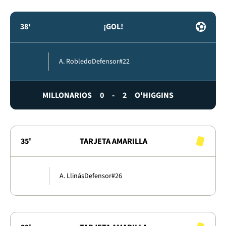
38'
¡GOL!
A. Robledo
Defensor
#22
MILLONARIOS
0
-
2
O'HIGGINS
35'
TARJETA AMARILLA
A. Llinás
Defensor
#26