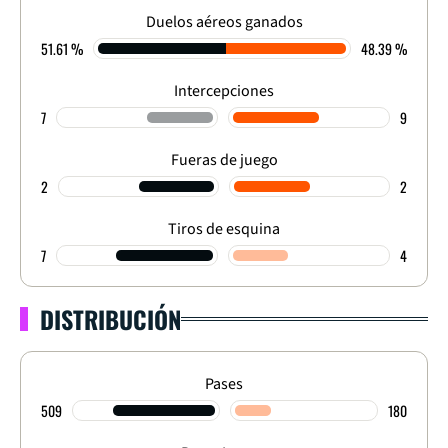
Duelos aéreos ganados
51.61 %
48.39 %
Intercepciones
7
9
Fueras de juego
2
2
Tiros de esquina
7
4
DISTRIBUCIÓN
Pases
509
180