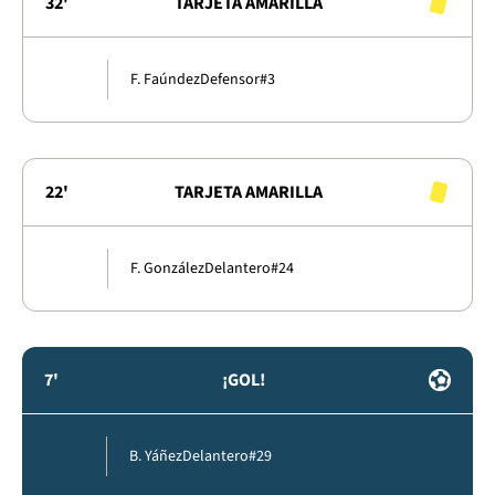
32'
TARJETA AMARILLA
F. Faúndez
Defensor
#3
22'
TARJETA AMARILLA
F. González
Delantero
#24
7'
¡GOL!
B. Yáñez
Delantero
#29