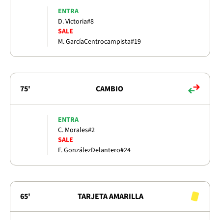
ENTRA
D. Victoria
#8
SALE
M. García
Centrocampista
#19
75'
CAMBIO
ENTRA
C. Morales
#2
SALE
F. González
Delantero
#24
65'
TARJETA AMARILLA