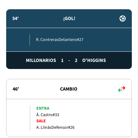
54'
¡GOL!
R. Contreras
Delantero
#27
MILLONARIOS
1
-
2
O'HIGGINS
46'
CAMBIO
ENTRA
Á. Castro
#33
SALE
A. Llinás
Defensor
#26