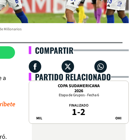
de Millonarios
COMPARTIR
PARTIDO RELACIONADO
e a
COPA SUDAMERICANA
2026
Etapa de Grupos - Fecha 6
ríbete
FINALIZADO
1
-
2
MIL
OHI
ró.