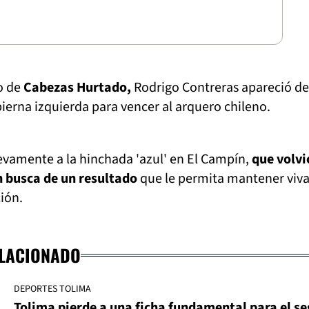
o de
Cabezas Hurtado,
Rodrigo Contreras apareció d
pierna izquierda para vencer al arquero chileno.
evamente a la hinchada 'azul' en El Campín,
que volvi
n busca de un resultado
que le permita mantener viva
ción.
ELACIONADO
DEPORTES TOLIMA
Tolima pierde a una ficha fundamental para el s