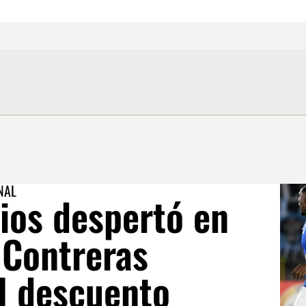
NAL
ios despertó en
 Contreras
l descuento