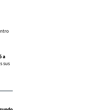
entro
ó a
s sus
egundo