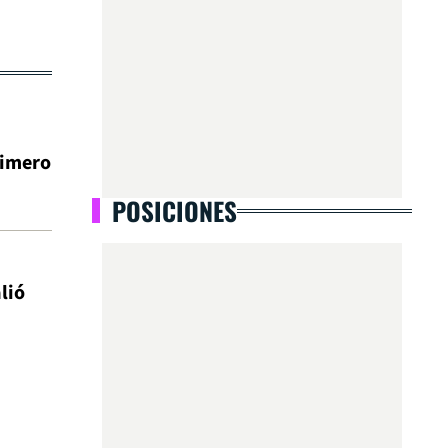
rimero
POSICIONES
lió