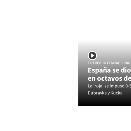
FÚTBOL INTERNACIONA
España se dio
en octavos de
La 'roja' se impuso 0-
Dúbravka y Kucka.