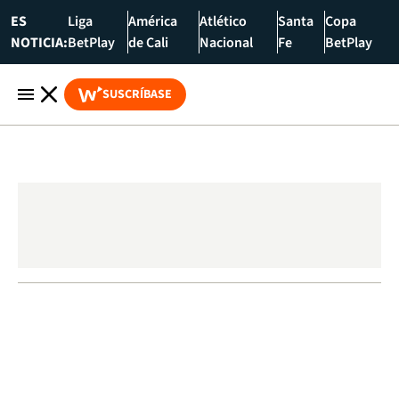
ES
Liga
América
Atlético
Santa
Copa
NOTICIA:
BetPlay
de Cali
Nacional
Fe
BetPlay
SUSCRÍBASE