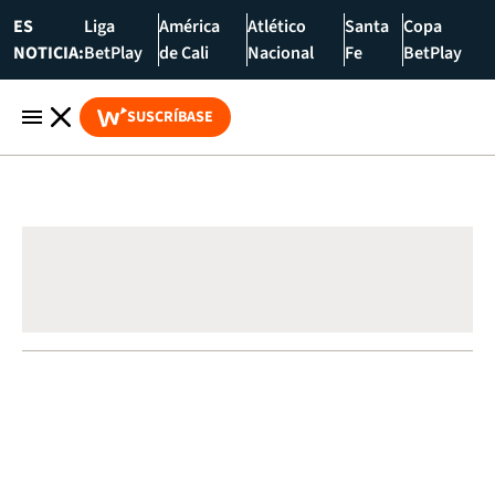
ES
Liga
América
Atlético
Santa
Copa
NOTICIA:
BetPlay
de Cali
Nacional
Fe
BetPlay
SUSCRÍBASE