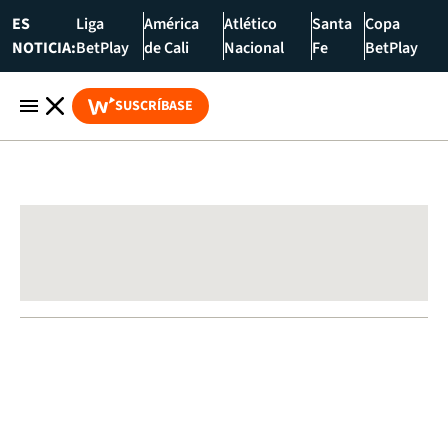
ES
Liga
América
Atlético
Santa
Copa
NOTICIA:
BetPlay
de Cali
Nacional
Fe
BetPlay
SUSCRÍBASE