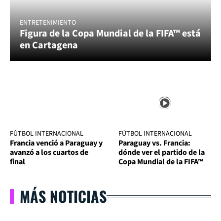
ENTRETENIMIENTO
Figura de la Copa Mundial de la FIFA™ está
en Cartagena
FÚTBOL INTERNACIONAL
FÚTBOL INTERNACIONAL
Francia venció a Paraguay y
Paraguay vs. Francia:
avanzó a los cuartos de
dónde ver el partido de la
final
Copa Mundial de la FIFA™
MÁS NOTICIAS