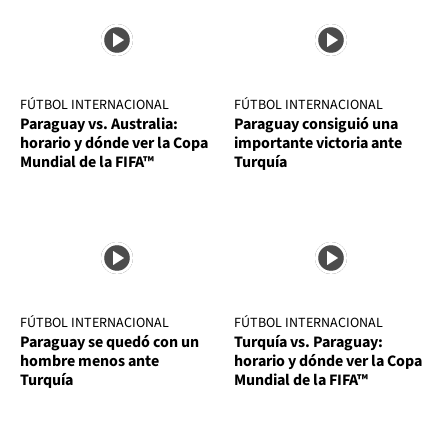
FÚTBOL INTERNACIONAL
FÚTBOL INTERNACIONAL
Paraguay vs. Australia:
Paraguay consiguió una
horario y dónde ver la Copa
importante victoria ante
Mundial de la FIFA™
Turquía
FÚTBOL INTERNACIONAL
FÚTBOL INTERNACIONAL
Paraguay se quedó con un
Turquía vs. Paraguay:
hombre menos ante
horario y dónde ver la Copa
Turquía
Mundial de la FIFA™