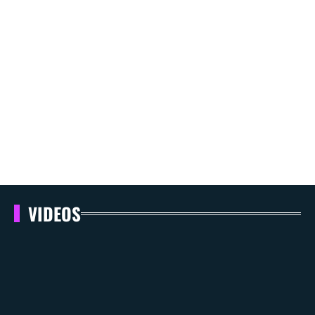
VIDEOS