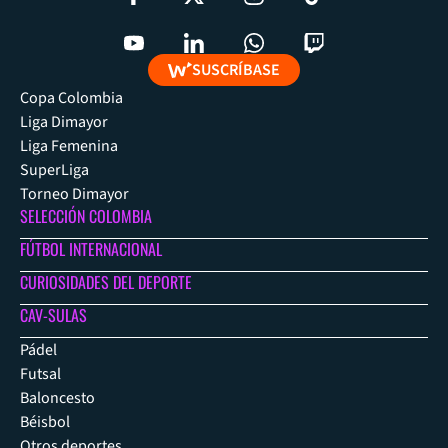
SUSCRÍBASE
Copa Colombia
Liga Dimayor
Liga Femenina
SuperLiga
Torneo Dimayor
SELECCIÓN COLOMBIA
FÚTBOL INTERNACIONAL
CURIOSIDADES DEL DEPORTE
CAV-SULAS
Pádel
Futsal
Baloncesto
Béisbol
Otros deportes