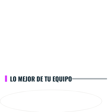
LO MEJOR DE TU EQUIPO