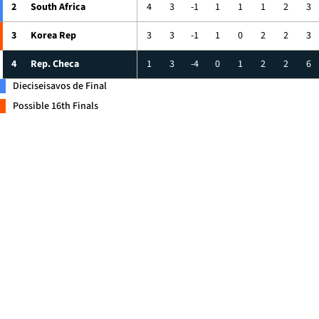
2
South Africa
4
3
-1
1
1
1
2
3
3
Korea Rep
3
3
-1
1
0
2
2
3
4
Rep. Checa
1
3
-4
0
1
2
2
6
Dieciseisavos de Final
Possible 16th Finals