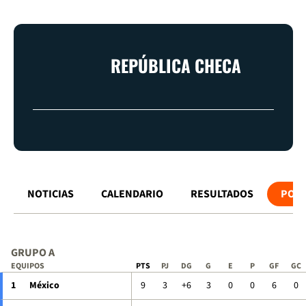
REPÚBLICA CHECA
NOTICIAS
CALENDARIO
RESULTADOS
POSI
GRUPO A
EQUIPOS
PTS
PJ
DG
G
E
P
GF
GC
1
México
9
3
+6
3
0
0
6
0