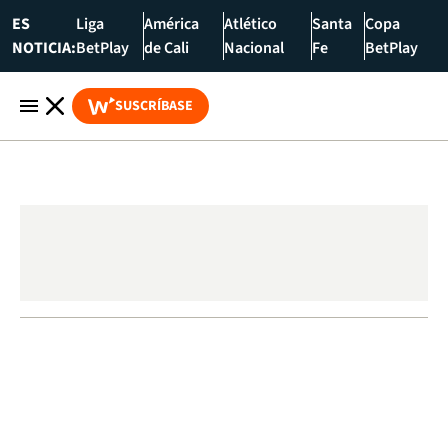
ES
Liga
América
Atlético
Santa
Copa
NOTICIA:
BetPlay
de Cali
Nacional
Fe
BetPlay
SUSCRÍBASE