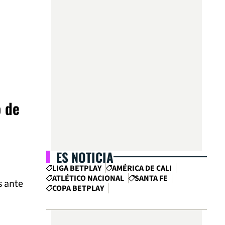
o de
ES NOTICIA
LIGA BETPLAY
AMÉRICA DE CALI
ATLÉTICO NACIONAL
SANTA FE
s ante
COPA BETPLAY