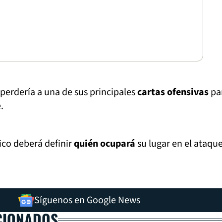
perdería a una de sus principales
cartas ofensivas
pa
.
ico deberá definir
quién ocupará
su lugar en el ataqu
Síguenos en Google News
CIONADOS