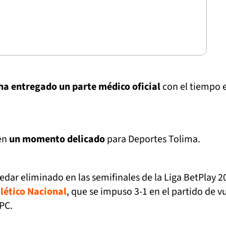
ha entregado un parte médico oficial
con el tiempo 
 en
un momento delicado
para Deportes Tolima.
edar eliminado en las semifinales de la Liga BetPlay 20
tlético Nacional
, que se impuso 3-1 en el partido de vu
FPC.