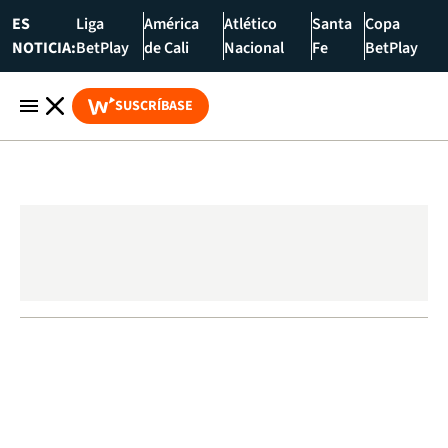
ES
Liga
América
Atlético
Santa
Copa
NOTICIA:
BetPlay
de Cali
Nacional
Fe
BetPlay
SUSCRÍBASE