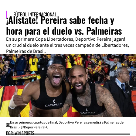
FÚTBOL INTERNACIONAL
¡Alístate! Pereira sabe fecha y
hora para el duelo vs. Palmeiras
En su primera Copa Libertadores, Deportivo Pereira jugará
un crucial duelo ante el tres veces campeón de Libertadores,
Palmeiras de Brasil.
En su primeros cuartos de final, Deportivo Pereira se medirá a Palmeiras de
Brasil - @DeporPereiraFC
POR: WIN SPORTS