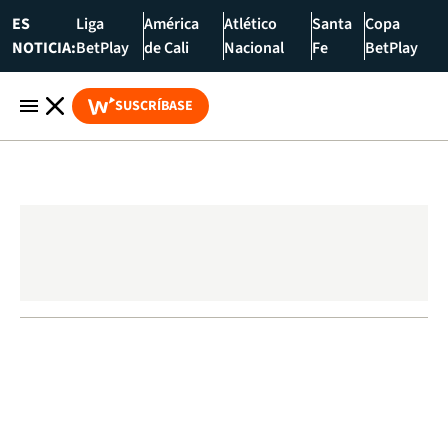
ES
Liga
América
Atlético
Santa
Copa
NOTICIA:
BetPlay
de Cali
Nacional
Fe
BetPlay
SUSCRÍBASE