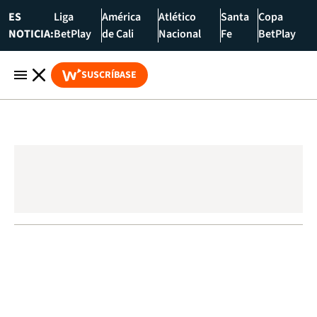
ES
Liga
América
Atlético
Santa
Copa
NOTICIA:
BetPlay
de Cali
Nacional
Fe
BetPlay
SUSCRÍBASE