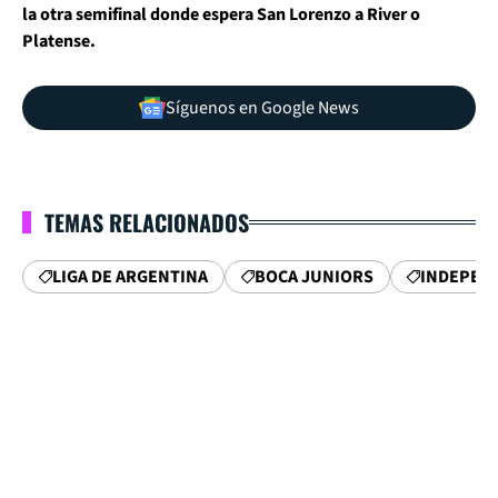
la otra semifinal donde espera San Lorenzo a River o
Platense.
Síguenos en Google News
TEMAS RELACIONADOS
LIGA DE ARGENTINA
BOCA JUNIORS
INDEPEN