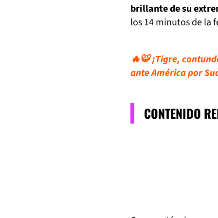
brillante de su extr
los 14 minutos de la f
🔥🐯 ¡Tigre, contunde
ante América por S
CONTENIDO R