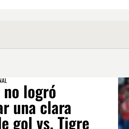
NAL
 no logró
ar una clara
e gol vs. Tigre