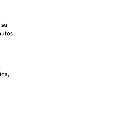
 su
nutos
l
ina,