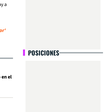
ay a
or'
POSICIONES
 en el