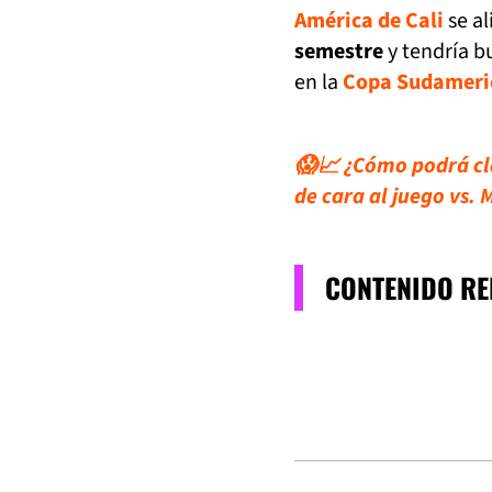
América de Cali
se al
semestre
y tendría b
en la
Copa Sudameri
😱📈 ¿Cómo podrá cla
de cara al juego vs.
CONTENIDO R