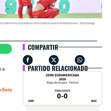
ica tiene tres sorpresas en convocatoria para la Sudamericana - VizzorImage
COMPARTIR
PARTIDO RELACIONADO
e a
COPA SUDAMERICANA
2026
Etapa de Grupos - Fecha 6
ríbete
FINALIZADO
0
-
0
AME
MAC