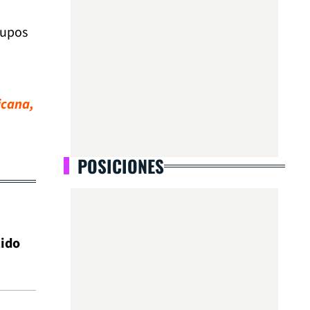
rupos
icana,
POSICIONES
tido