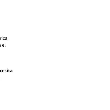
rica,
 el
cesita
u