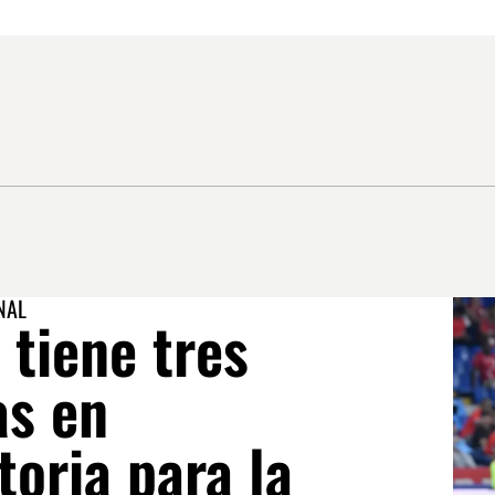
NAL
tiene tres
as en
oria para la