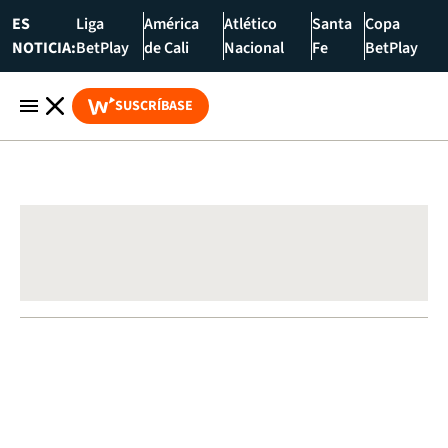
ES
Liga
América
Atlético
Santa
Copa
NOTICIA:
BetPlay
de Cali
Nacional
Fe
BetPlay
SUSCRÍBASE