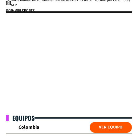
Borré mandó un contundente mensaje tras no ser convocado por Colombia /
AFP
POR: WIN SPORTS
EQUIPOS
Colombia
VER EQUIPO