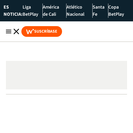
ES
Liga
América
Atlético
Santa
Copa
NOTICIA:
BetPlay
de Cali
Nacional
Fe
BetPlay
SUSCRÍBASE