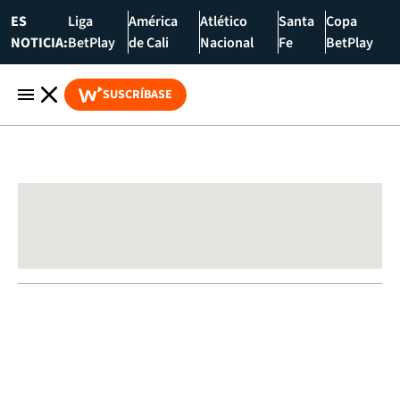
ES
Liga
América
Atlético
Santa
Copa
NOTICIA:
BetPlay
de Cali
Nacional
Fe
BetPlay
SUSCRÍBASE