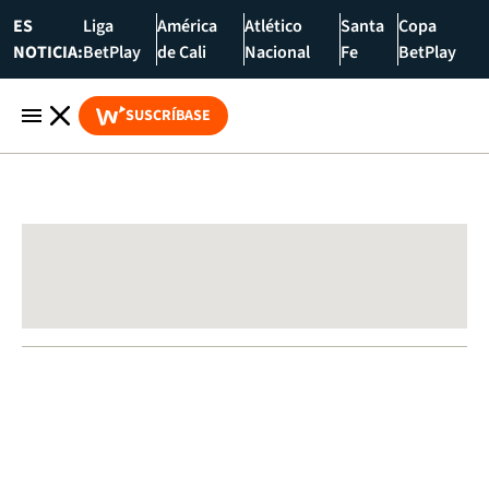
ES
Liga
América
Atlético
Santa
Copa
NOTICIA:
BetPlay
de Cali
Nacional
Fe
BetPlay
SUSCRÍBASE