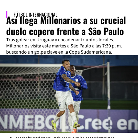
FÚTBOL INTERNACIONAL
Así llega Millonarios a su crucial
duelo copero frente a São Paulo
Tras golear en Uruguay y encadenar triunfos locales,
Millonarios visita este martes a São Paulo a las 7:30 p. m.
buscando un golpe clave en la Copa Sudamericana.