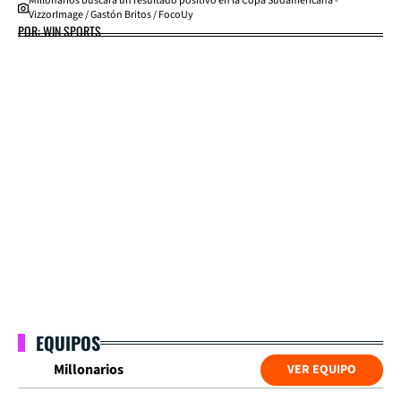
Millonarios buscará un resultado positivo en la Copa Sudamericana -
VizzorImage / Gastón Britos / FocoUy
POR: WIN SPORTS
EQUIPOS
Millonarios
VER EQUIPO