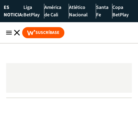
ES
Liga
América
Atlético
Santa
Copa
NOTICIA:
BetPlay
de Cali
Nacional
Fe
BetPlay
SUSCRÍBASE