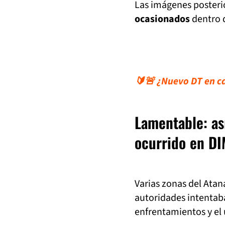
Las imágenes posterio
ocasionados
dentro d
🔰🚨 ¿Nuevo DT en 
Lamentable: así
ocurrido en DI
Varias zonas del Atan
autoridades intentaba
enfrentamientos y el 