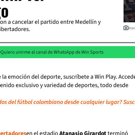
go
on a cancelar el partido entre Medellín y
ibertadores.
Atan
Quiero unirme al canal de WhatsApp de Win Sports
de la emoción del deporte, suscríbete a Win Play. Acced
tenido exclusivo y variedad de deportes, todo desde
idos del fútbol colombiano desde cualquier lugar? Susc
bertadores
en el estadio
Atanasio Girardot
terminó