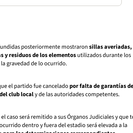
fundidas posteriormente mostraron
sillas averiadas,
s y residuos de los elementos
utilizados durante los
 la gravedad de lo ocurrido.
e el partido fue cancelado
por falta de garantías d
del club local
y de las autoridades competentes.
l caso será remitido a sus Órganos Judiciales y que t
ocurrido dentro y fuera del estadio será elevada a la