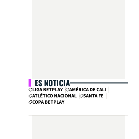
ES NOTICIA
LIGA BETPLAY
AMÉRICA DE CALI
ATLÉTICO NACIONAL
SANTA FE
COPA BETPLAY