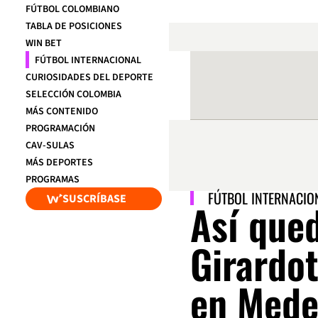
FÚTBOL COLOMBIANO
TABLA DE POSICIONES
WIN BET
FÚTBOL INTERNACIONAL
CURIOSIDADES DEL DEPORTE
SELECCIÓN COLOMBIA
MÁS CONTENIDO
PROGRAMACIÓN
CAV-SULAS
MÁS DEPORTES
PROGRAMAS
FÚTBOL INTERNACIO
SUSCRÍBASE
Así qued
Girardo
en Medel