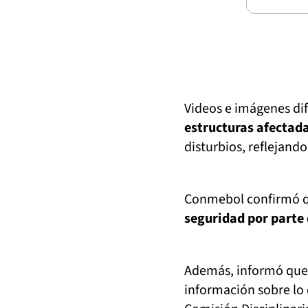
Videos e imágenes di
estructuras afectada
disturbios, reflejando
Conmebol confirmó qu
seguridad por parte 
Además, informó que e
información sobre lo 