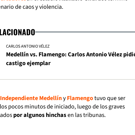
nario de caos y violencia.
ELACIONADO
CARLOS ANTONIO VÉLEZ
Medellín vs. Flamengo: Carlos Antonio Vélez pidi
castigo ejemplar
Independiente Medellín
y
Flamengo
tuvo que ser
os pocos minutos de iniciado, luego de los graves
zados
por algunos hinchas
en las tribunas.