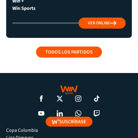
Win +
Win Sports
VER ONLINE
TODOS LOS PARTIDOS
SUSCRÍBASE
Copa Colombia
Liga Dimayor