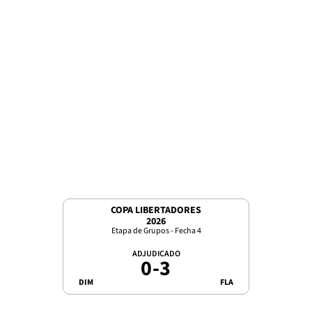
COPA LIBERTADORES
2026
Etapa de Grupos - Fecha 4
ADJUDICADO
0
-
3
DIM
FLA