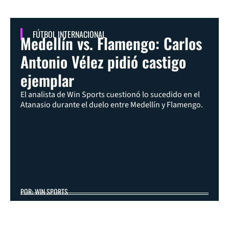
FÚTBOL INTERNACIONAL
Medellín vs. Flamengo: Carlos
Antonio Vélez pidió castigo
ejemplar
El analista de Win Sports cuestionó lo sucedido en el
Atanasio durante el duelo entre Medellín y Flamengo.
POR: WIN SPORTS