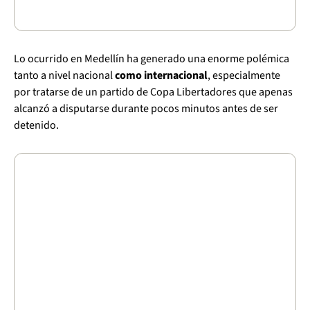
Lo ocurrido en Medellín ha generado una enorme polémica
tanto a nivel nacional
como internacional
, especialmente
por tratarse de un partido de Copa Libertadores que apenas
alcanzó a disputarse durante pocos minutos antes de ser
detenido.