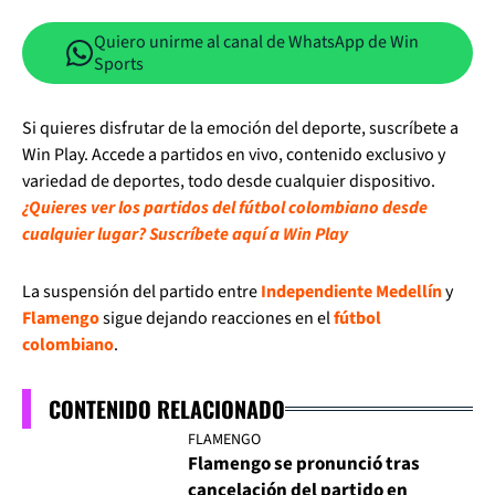
Quiero unirme al canal de WhatsApp de Win
Sports
Si quieres disfrutar de la emoción del deporte, suscríbete a
Win Play. Accede a partidos en vivo, contenido exclusivo y
variedad de deportes, todo desde cualquier dispositivo.
¿Quieres ver los partidos del fútbol colombiano desde
cualquier lugar? Suscríbete aquí a Win Play
La suspensión del partido entre
Independiente Medellín
y
Flamengo
sigue dejando reacciones en el
fútbol
colombiano
.
CONTENIDO RELACIONADO
FLAMENGO
Flamengo se pronunció tras
cancelación del partido en