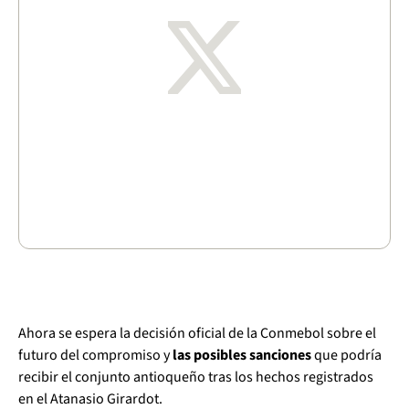
Ahora se espera la decisión oficial de la Conmebol sobre el
futuro del compromiso y
las posibles sanciones
que podría
recibir el conjunto antioqueño tras los hechos registrados
en el Atanasio Girardot.