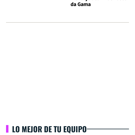
da Gama
LO MEJOR DE TU EQUIPO