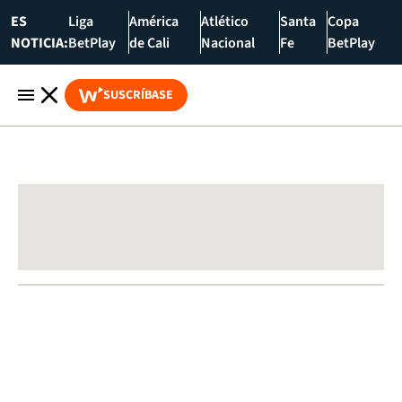
ES
Liga
América
Atlético
Santa
Copa
NOTICIA:
BetPlay
de Cali
Nacional
Fe
BetPlay
SUSCRÍBASE