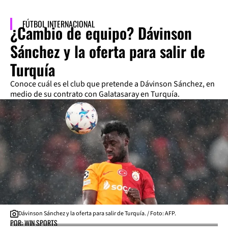
FÚTBOL INTERNACIONAL
¿Cambio de equipo? Dávinson
Sánchez y la oferta para salir de
Turquía
Conoce cuál es el club que pretende a Dávinson Sánchez, en
medio de su contrato con Galatasaray en Turquía.
Dávinson Sánchez y la oferta para salir de Turquía. / Foto: AFP.
POR: WIN SPORTS