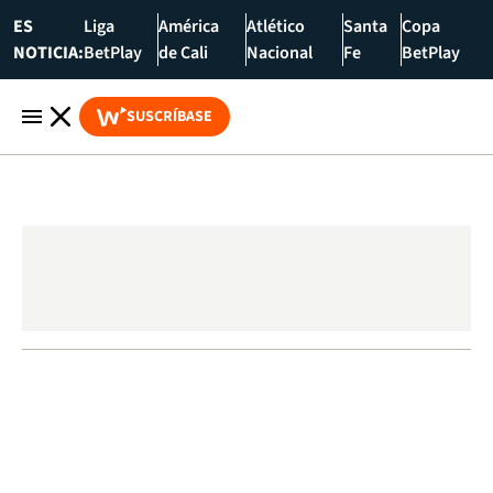
ES
Liga
América
Atlético
Santa
Copa
NOTICIA:
BetPlay
de Cali
Nacional
Fe
BetPlay
SUSCRÍBASE