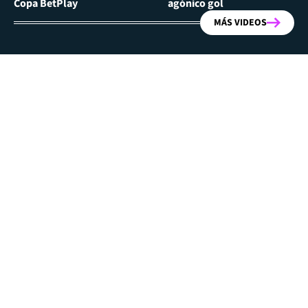
Copa BetPlay
agónico gol
MÁS VIDEOS