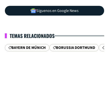
Síguenos en Google News
TEMAS RELACIONADOS
BAYERN DE MÚNICH
BORUSSIA DORTMUND
C