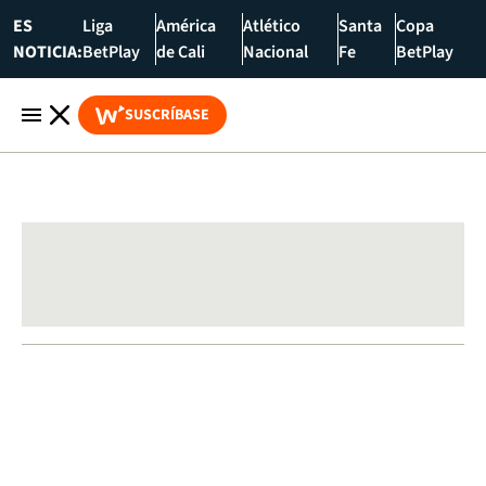
ES
Liga
América
Atlético
Santa
Copa
NOTICIA:
BetPlay
de Cali
Nacional
Fe
BetPlay
SUSCRÍBASE