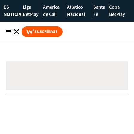
ES
Liga
América
Atlético
Santa
Copa
NOTICIA:
BetPlay
de Cali
Nacional
Fe
BetPlay
SUSCRÍBASE