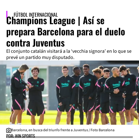
FÚTBOL INTERNACIONAL
Champions League | Así se
prepara Barcelona para el duelo
contra Juventus
El conjunto catalán visitará a la ‘vecchia signora’ en lo que se
prevé un partido muy disputado.
Barcelona, en busca del triunfo frente a Juventus / Foto Barcelona
POR: WIN SPORTS