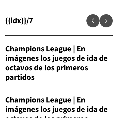
{{idx}}/7
Champions League | En
imágenes los juegos de ida de
octavos de los primeros
partidos
Champions League | En
imágenes los juegos de ida de