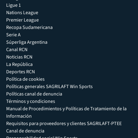
Ligue 1
Nations League
Premier League
Recopa Sudamericana
Serie A
Súperliga Argentina
Canal RCN
Noticias RCN
La República
Deportes RCN
Política de cookies
Políticas generales SAGRILAFT Win Sports
Políticas canal de denuncia
Términos y condiciones
Manual de Procedimientos y Políticas de Tratamiento de la
Información
Requisitos para proveedores y clientes SAGRILAFT-PTEE
Canal de denuncia