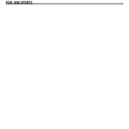
POR: WIN SPORTS