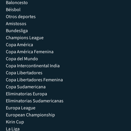
Baloncesto
Béisbol
Otros deportes
Amistosos
Bundesliga
Champions League
Copa América
Copa América Femenina
Copa del Mundo
Copa Intercontinental India
Copa Libertadores
Copa Libertadores Femenina
Copa Sudamericana
Eliminatorias Europa
Eliminatorias Sudamericanas
Europa League
European Championship
Kirin Cup
La Liga