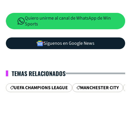
Quiero unirme al canal de WhatsApp de Win
Sports
Síguenos en Google News
TEMAS RELACIONADOS
UEFA CHAMPIONS LEAGUE
MANCHESTER CITY