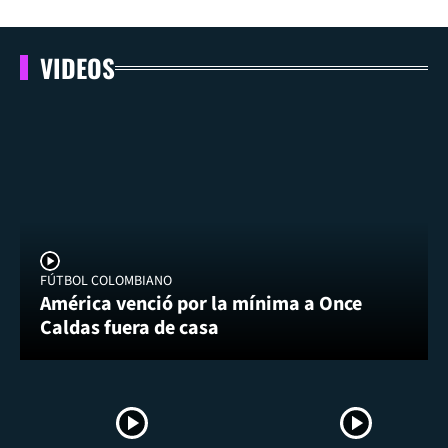
VIDEOS
FÚTBOL COLOMBIANO
América venció por la mínima a Once
Caldas fuera de casa