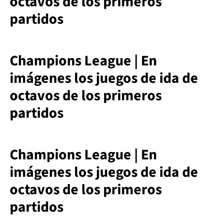
octavos de los primeros
partidos
Champions League | En
imágenes los juegos de ida de
octavos de los primeros
partidos
Champions League | En
imágenes los juegos de ida de
octavos de los primeros
partidos