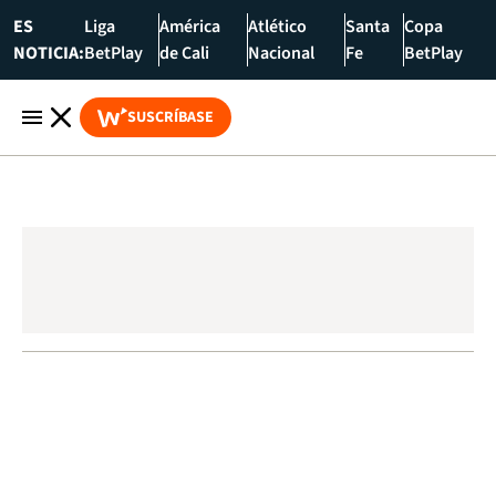
ES
Liga
América
Atlético
Santa
Copa
NOTICIA:
BetPlay
de Cali
Nacional
Fe
BetPlay
SUSCRÍBASE