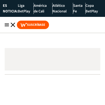
ES
Liga
América
Atlético
Santa
Copa
NOTICIA:
BetPlay
de Cali
Nacional
Fe
BetPlay
SUSCRÍBASE