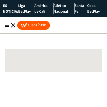
ES
Liga
América
Atlético
Santa
Copa
NOTICIA:
BetPlay
de Cali
Nacional
Fe
BetPlay
SUSCRÍBASE