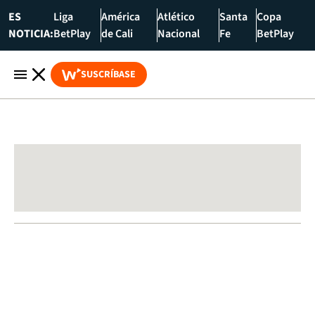
ES
Liga
América
Atlético
Santa
Copa
NOTICIA:
BetPlay
de Cali
Nacional
Fe
BetPlay
SUSCRÍBASE