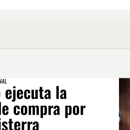
NAL
 ejecuta la
de compra por
isterra