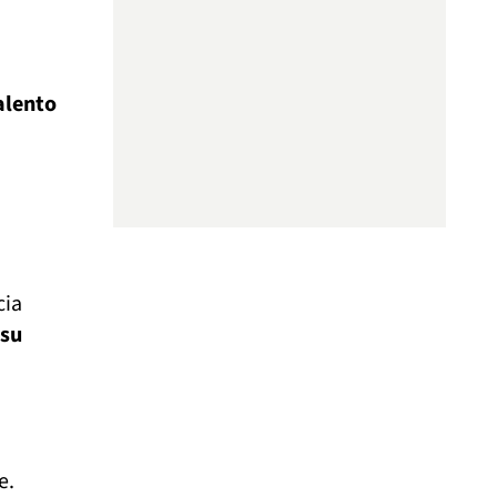
talento
cia
 su
e.