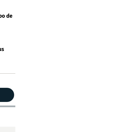
po de
us