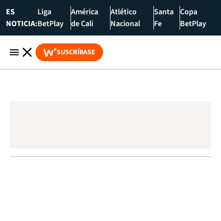
ES
Liga
América
Atlético
Santa
Copa
NOTICIA:
BetPlay
de Cali
Nacional
Fe
BetPlay
SUSCRÍBASE