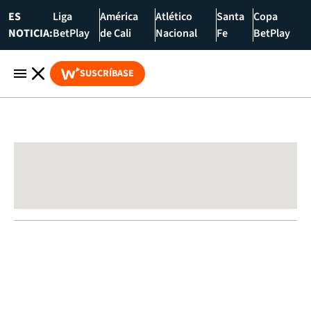
ES
Liga
América
Atlético
Santa
Copa
NOTICIA:
BetPlay
de Cali
Nacional
Fe
BetPlay
SUSCRÍBASE