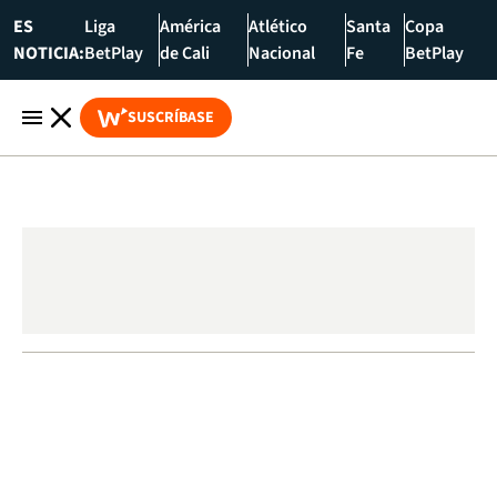
ES
Liga
América
Atlético
Santa
Copa
NOTICIA:
BetPlay
de Cali
Nacional
Fe
BetPlay
SUSCRÍBASE